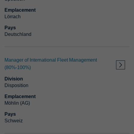
APPLIQUER LE FILTRE
Emplacement
Lörrach
Pays
RÉINITIALISER LE FILTRE
Deutschland
Manager of International Fleet Management
(80%-100%)
Division
Disposition
Emplacement
Möhlin (AG)
Pays
Schweiz