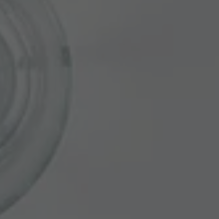
Fournisseur
TYPO3 CMS
Durée de
90 jours
validité
Utilisé par TYPO3. Le cookie contient la
clé du fournisseur de connexion du
Objectif
backend TYPO3 utilisé (pertinent
uniquement pour les administrateurs).