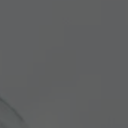
Objectif
Statistiken der Videos von YouTube, die
Objectif
en cours pour l'utilisateur concerné. Ce
der Benutzer gesehen hat, zu behalten.
cookie de session est utilisé pour pouvoir
reconnaître l'utilisateur.
Nom
staticfilecache
Fournisseur
TYPO3 CMS
Durée de
Session
validité
Utilisé par l'extension tierce de TYPO3
"staticfilecache". Le cookie permet
d'enregistrer le statut de connexion d'un
Objectif
utilisateur TYPO3 et d'activer ou de
désactiver en conséquence le cache
statique.
Nom
be_lastLoginProvider