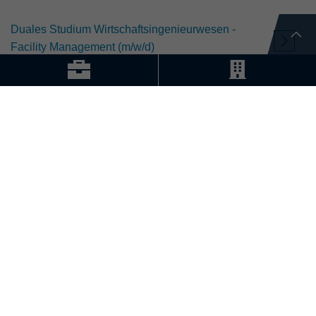
Duales Studium Wirtschaftsingenieurwesen -
Facility Management (m/w/d)
Division
Ausbildung / Studium
Emplacement
Freiburg
Pays
Deutschland
Sachbearbeiter Abfertigung und Dispo Backoffice
National 100% (m/w/d)
Division
Disposition