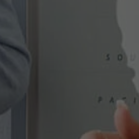
Fournisseur
TYPO3 CMS
Durée de
90 jours
validité
Utilisé par TYPO3. Le cookie contient la
clé du fournisseur de connexion du
Objectif
backend TYPO3 utilisé (pertinent
uniquement pour les administrateurs).