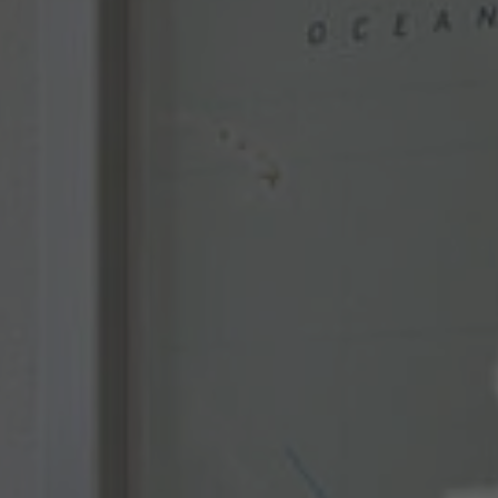
Nom
fe_typo_user
Nom
Afficher les informations sur les cookies
VISITOR_INFO1_LIVE
Fournisseur
TYPO3 CMS
Fournisseur
YouTube
Durée de
Session
Durée de
validité
179 jours
validité
Utilisé par TYPO3. Le cookie permet
Tente d'estimer la bande passante
Objectif
d'identifier clairement un utilisateur frontal
Objectif
utilisateur sur les pages intégrant des
TYPO3.
vidéos YouTube.
Nom
PHPSESSID
Nom
YSC
Fournisseur
TYPO3 CMS
Fournisseur
YouTube
Durée de
Session
Durée de
validité
Sitzung
validité
Utilisé par le CMS TYPO3. Ce cookie
Registriert eine eindeutige ID, um
permet d'enregistrer le nom de la session