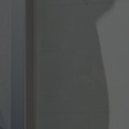
Objectif
Statistiken der Videos von YouTube, die
Objectif
en cours pour l'utilisateur concerné. Ce
der Benutzer gesehen hat, zu behalten.
cookie de session est utilisé pour pouvoir
reconnaître l'utilisateur.
Nom
staticfilecache
Fournisseur
TYPO3 CMS
Durée de
Session
validité
Utilisé par l'extension tierce de TYPO3
"staticfilecache". Le cookie permet
d'enregistrer le statut de connexion d'un
Objectif
utilisateur TYPO3 et d'activer ou de
désactiver en conséquence le cache
statique.
Nom
be_lastLoginProvider