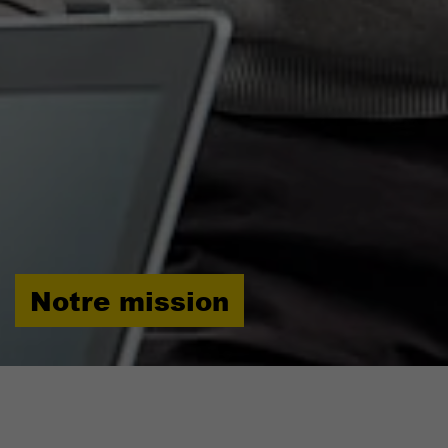
Fournisseur
TYPO3 CMS
Durée de
90 jours
validité
Utilisé par TYPO3. Le cookie contient la
clé du fournisseur de connexion du
Objectif
backend TYPO3 utilisé (pertinent
uniquement pour les administrateurs).
Notre mission