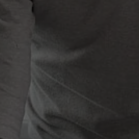
Objectif
Statistiken der Videos von YouTube, die
Objectif
en cours pour l'utilisateur concerné. Ce
der Benutzer gesehen hat, zu behalten.
cookie de session est utilisé pour pouvoir
reconnaître l'utilisateur.
Nom
staticfilecache
Fournisseur
TYPO3 CMS
Durée de
Session
validité
Utilisé par l'extension tierce de TYPO3
"staticfilecache". Le cookie permet
d'enregistrer le statut de connexion d'un
Objectif
utilisateur TYPO3 et d'activer ou de
désactiver en conséquence le cache
statique.
Nom
be_lastLoginProvider