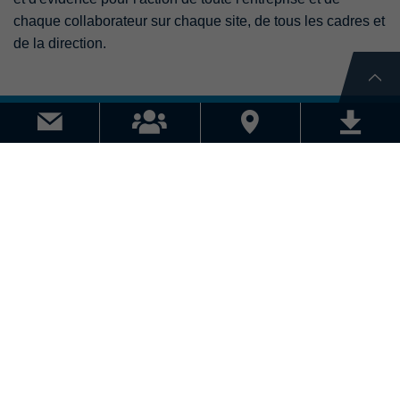
chaque collaborateur sur chaque site, de tous les cadres et
de la direction.
STRECK – LE NUMÉRO 1 DANS LE
TRIANGLE DES TROIS FRONTIÈRES
En tant qu'entreprise de taille moyenne innovante avec
une efficacité et une rentabilité élevées, nous sommes le
leader du marché des services de transport et de logistique
dans le triangle frontalier D-F-CH. La plus grande
satisfaction des clients est la priorité absolue de nos
collaborateurs engagés et compétents.