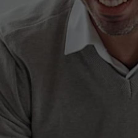
Nom
fe_typo_user
Nom
Afficher les informations sur les cookies
VISITOR_INFO1_LIVE
Fournisseur
TYPO3 CMS
Fournisseur
YouTube
Durée de
Session
Durée de
validité
179 jours
validité
Utilisé par TYPO3. Le cookie permet
Tente d'estimer la bande passante
Objectif
d'identifier clairement un utilisateur frontal
Objectif
utilisateur sur les pages intégrant des
TYPO3.
vidéos YouTube.
Nom
PHPSESSID
Nom
YSC
Fournisseur
TYPO3 CMS
Fournisseur
YouTube
Durée de
Session
Durée de
validité
Sitzung
validité
Utilisé par le CMS TYPO3. Ce cookie
Registriert eine eindeutige ID, um
permet d'enregistrer le nom de la session