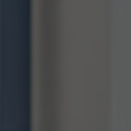
Objectif
Statistiken der Videos von YouTube, die
Objectif
en cours pour l'utilisateur concerné. Ce
der Benutzer gesehen hat, zu behalten.
cookie de session est utilisé pour pouvoir
reconnaître l'utilisateur.
Nom
staticfilecache
Fournisseur
TYPO3 CMS
Durée de
Session
validité
Utilisé par l'extension tierce de TYPO3
"staticfilecache". Le cookie permet
d'enregistrer le statut de connexion d'un
Objectif
utilisateur TYPO3 et d'activer ou de
désactiver en conséquence le cache
statique.
Nom
be_lastLoginProvider