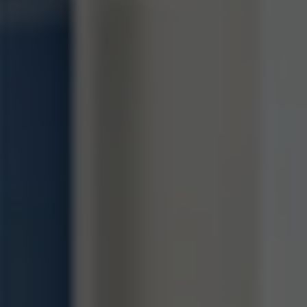
Fournisseur
TYPO3 CMS
Durée de
90 jours
validité
Utilisé par TYPO3. Le cookie contient la
clé du fournisseur de connexion du
Objectif
backend TYPO3 utilisé (pertinent
uniquement pour les administrateurs).