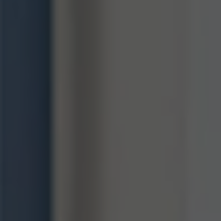
Nom
fe_typo_user
Nom
Afficher les informations sur les cookies
VISITOR_INFO1_LIVE
Fournisseur
TYPO3 CMS
Fournisseur
YouTube
Durée de
Session
Durée de
validité
179 jours
validité
Utilisé par TYPO3. Le cookie permet
Tente d'estimer la bande passante
Objectif
d'identifier clairement un utilisateur frontal
Objectif
utilisateur sur les pages intégrant des
TYPO3.
vidéos YouTube.
Nom
PHPSESSID
Nom
YSC
Fournisseur
TYPO3 CMS
Fournisseur
YouTube
Durée de
Session
Durée de
validité
Sitzung
validité
Utilisé par le CMS TYPO3. Ce cookie
Registriert eine eindeutige ID, um
permet d'enregistrer le nom de la session