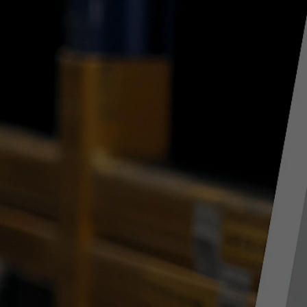
Nom
fe_typo_user
Nom
Afficher les informations sur les cookies
VISITOR_INFO1_LIVE
Fournisseur
TYPO3 CMS
Fournisseur
YouTube
Durée de
Session
Durée de
validité
179 jours
validité
Utilisé par TYPO3. Le cookie permet
Tente d'estimer la bande passante
Objectif
d'identifier clairement un utilisateur frontal
Objectif
utilisateur sur les pages intégrant des
TYPO3.
vidéos YouTube.
Nom
PHPSESSID
Nom
YSC
Fournisseur
TYPO3 CMS
Fournisseur
YouTube
Durée de
Session
Durée de
validité
Sitzung
validité
Utilisé par le CMS TYPO3. Ce cookie
Registriert eine eindeutige ID, um
permet d'enregistrer le nom de la session