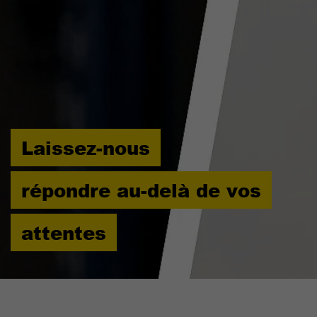
Fournisseur
TYPO3 CMS
Durée de
90 jours
validité
Utilisé par TYPO3. Le cookie contient la
clé du fournisseur de connexion du
Objectif
backend TYPO3 utilisé (pertinent
Laissez-nous
uniquement pour les administrateurs).
répondre au-delà de vos
attentes