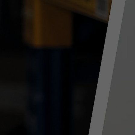
Objectif
Statistiken der Videos von YouTube, die
Objectif
en cours pour l'utilisateur concerné. Ce
der Benutzer gesehen hat, zu behalten.
cookie de session est utilisé pour pouvoir
reconnaître l'utilisateur.
Nom
staticfilecache
Fournisseur
TYPO3 CMS
Durée de
Session
validité
Utilisé par l'extension tierce de TYPO3
"staticfilecache". Le cookie permet
d'enregistrer le statut de connexion d'un
Objectif
utilisateur TYPO3 et d'activer ou de
désactiver en conséquence le cache
statique.
Nom
be_lastLoginProvider