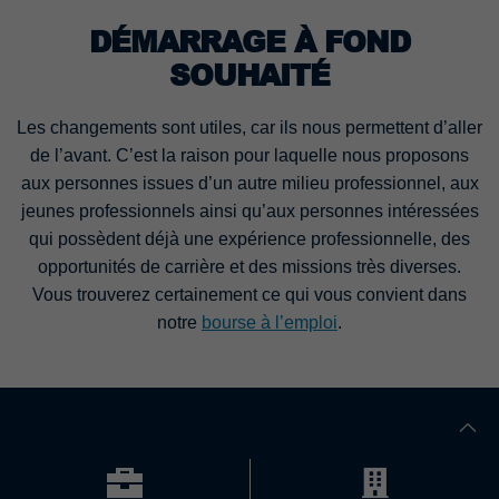
DÉMARRAGE À FOND
Fournisseur
TYPO3 CMS
SOUHAITÉ
Durée de
90 jours
validité
Les changements sont utiles, car ils nous permettent d’aller
de l’avant. C’est la raison pour laquelle nous proposons
Utilisé par TYPO3. Le cookie contient la
aux personnes issues d’un autre milieu professionnel, aux
clé du fournisseur de connexion du
Objectif
backend TYPO3 utilisé (pertinent
jeunes professionnels ainsi qu’aux personnes intéressées
uniquement pour les administrateurs).
qui possèdent déjà une expérience professionnelle, des
opportunités de carrière et des missions très diverses.
Vous trouverez certainement ce qui vous convient dans
notre
bourse à l’emploi
.
Contact