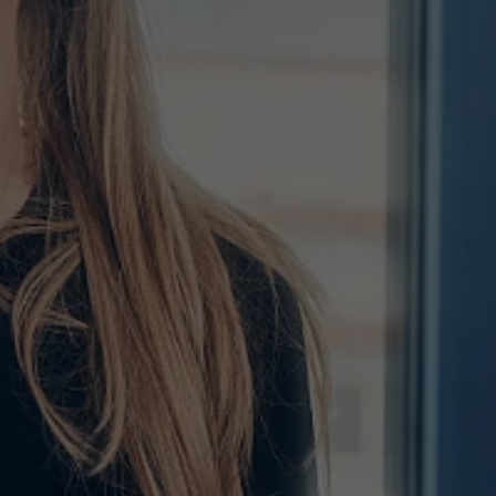
Nom
fe_typo_user
Nom
Afficher les informations sur les cookies
VISITOR_INFO1_LIVE
Fournisseur
TYPO3 CMS
Fournisseur
YouTube
Durée de
Session
Durée de
validité
179 jours
validité
Utilisé par TYPO3. Le cookie permet
Tente d'estimer la bande passante
Objectif
d'identifier clairement un utilisateur frontal
Objectif
utilisateur sur les pages intégrant des
TYPO3.
vidéos YouTube.
Nom
PHPSESSID
Nom
YSC
Fournisseur
TYPO3 CMS
Fournisseur
YouTube
Durée de
Session
Durée de
validité
Sitzung
validité
Utilisé par le CMS TYPO3. Ce cookie
Registriert eine eindeutige ID, um
permet d'enregistrer le nom de la session