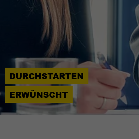
Objectif
Statistiken der Videos von YouTube, die
Objectif
en cours pour l'utilisateur concerné. Ce
der Benutzer gesehen hat, zu behalten.
cookie de session est utilisé pour pouvoir
reconnaître l'utilisateur.
Nom
staticfilecache
Fournisseur
TYPO3 CMS
Durée de
Session
validité
DURCHSTARTEN
Utilisé par l'extension tierce de TYPO3
"staticfilecache". Le cookie permet
ERWÜNSCHT
d'enregistrer le statut de connexion d'un
Objectif
utilisateur TYPO3 et d'activer ou de
désactiver en conséquence le cache
statique.
Nom
be_lastLoginProvider