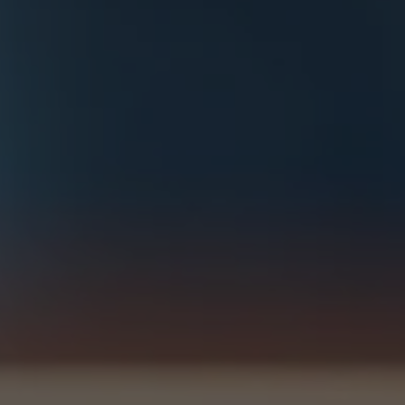
Nom
fe_typo_user
Nom
Afficher les informations sur les cookies
VISITOR_INFO1_LIVE
Fournisseur
TYPO3 CMS
Fournisseur
YouTube
Durée de
Session
Durée de
validité
179 jours
validité
Utilisé par TYPO3. Le cookie permet
Tente d'estimer la bande passante
Objectif
d'identifier clairement un utilisateur frontal
Objectif
utilisateur sur les pages intégrant des
TYPO3.
vidéos YouTube.
Nom
PHPSESSID
Nom
YSC
Fournisseur
TYPO3 CMS
Fournisseur
YouTube
Durée de
Session
Durée de
validité
Sitzung
validité
Utilisé par le CMS TYPO3. Ce cookie
Registriert eine eindeutige ID, um
permet d'enregistrer le nom de la session