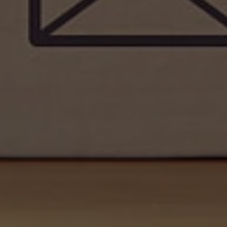
Fournisseur
TYPO3 CMS
Durée de
90 jours
validité
Utilisé par TYPO3. Le cookie contient la
clé du fournisseur de connexion du
Objectif
backend TYPO3 utilisé (pertinent
uniquement pour les administrateurs).