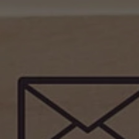
Objectif
Statistiken der Videos von YouTube, die
Objectif
en cours pour l'utilisateur concerné. Ce
der Benutzer gesehen hat, zu behalten.
cookie de session est utilisé pour pouvoir
reconnaître l'utilisateur.
Nom
staticfilecache
Fournisseur
TYPO3 CMS
Durée de
Session
validité
Utilisé par l'extension tierce de TYPO3
"staticfilecache". Le cookie permet
d'enregistrer le statut de connexion d'un
Objectif
utilisateur TYPO3 et d'activer ou de
désactiver en conséquence le cache
statique.
Nom
be_lastLoginProvider