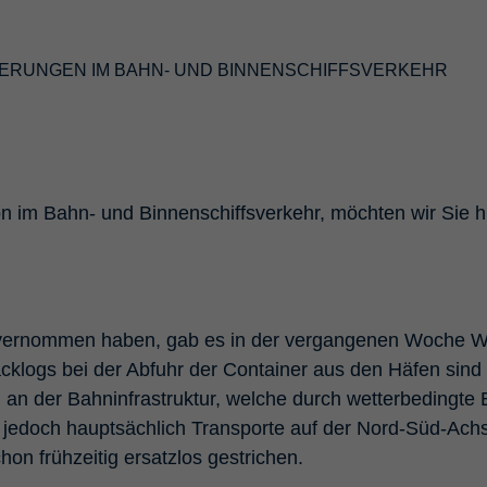
Fournisseur
TYPO3 CMS
ERUNGEN IM BAHN- UND BINNENSCHIFFSVERKEHR
Durée de
Session
validité
Utilisé par l'extension tierce de TYPO3
"staticfilecache". Le cookie permet d'enregistrer
Objectif
le statut de connexion d'un utilisateur TYPO3 et
ion im Bahn- und Binnenschiffsverkehr, möchten wir Sie 
d'activer ou de désactiver en conséquence le
cache statique.
Nom
be_lastLoginProvider
n vernommen haben, gab es in der vergangenen Woche W
Fournisseur
TYPO3 CMS
cklogs bei der Abfuhr der Container aus den Häfen sind 
n der Bahninfrastruktur, welche durch wetterbedingte 
Durée de
90 jours
fft jedoch hauptsächlich Transporte auf der Nord-Süd-A
validité
on frühzeitig ersatzlos gestrichen.
Utilisé par TYPO3. Le cookie contient la clé du