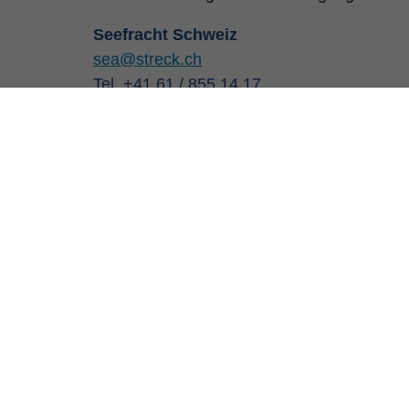
Seefracht Schweiz
sea@streck.ch
Tel. +41 61 / 855 14 17
PRES
KONTAKT
Transp
Streck Transport AG
Industriestrasse 30
Fret a
CH-4313 Möhlin
Logist
stock
Telefon: +41 (0) 61 855 11 11
Telefax: +41 (0) 61 855 12 19
Gestio