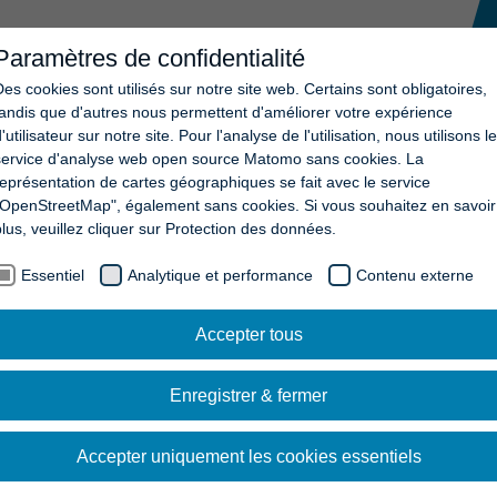
Paramètres de confidentialité
ONS
L'ENTREPRISE
ACTUALITÉS
CARRIÈRE
CONTA
Des cookies sont utilisés sur notre site web. Certains sont obligatoires,
tandis que d'autres nous permettent d'améliorer votre expérience
'utilisateur sur notre site. Pour l'analyse de l'utilisation, nous utilisons le
service d'analyse web open source Matomo sans cookies. La
représentation de cartes géographiques se fait avec le service
"OpenStreetMap", également sans cookies. Si vous souhaitez en savoir
plus, veuillez cliquer sur Protection des données.
Essentiel
Analytique et performance
Contenu externe
Accepter tous
Enregistrer & fermer
Accepter uniquement les cookies essentiels