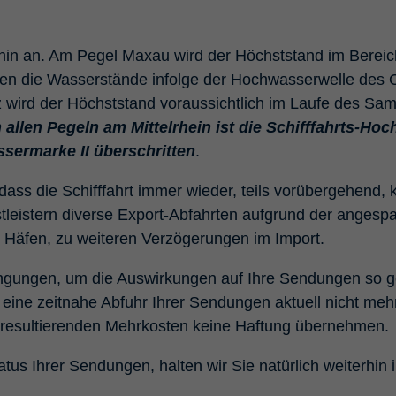
fournisseur de connexion du backend TYPO3
Objectif
utilisé (pertinent uniquement pour les
administrateurs).
hin an. Am Pegel Maxau wird der Höchststand im Bereic
igen die Wasserstände infolge der Hochwasserwelle des 
 wird der Höchststand voraussichtlich im Laufe des Sams
 allen Pegeln am Mittelrhein ist die Schifffahrts-H
sermarke II überschritten
.
s die Schifffahrt immer wieder, teils vorübergehend, k
leistern diverse Export-Abfahrten aufgrund der angesp
en Häfen, zu weiteren Verzögerungen im Import.
ngungen, um die Auswirkungen auf Ihre Sendungen so ger
eine zeitnahe Abfuhr Ihrer Sendungen aktuell nicht mehr
us resultierenden Mehrkosten keine Haftung übernehmen.
us Ihrer Sendungen, halten wir Sie natürlich weiterhin i