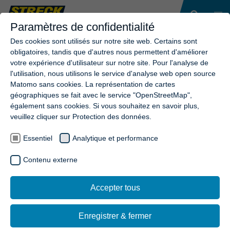
Paramètres de confidentialité
Des cookies sont utilisés sur notre site web. Certains sont
obligatoires, tandis que d'autres nous permettent d'améliorer
votre expérience d'utilisateur sur notre site. Pour l'analyse de
ÜBERSICHT UNSERER BLÄTTER-
l'utilisation, nous utilisons le service d'analyse web open source
KATALOGE
Matomo sans cookies. La représentation de cartes
géographiques se fait avec le service "OpenStreetMap",
également sans cookies. Si vous souhaitez en savoir plus,
veuillez cliquer sur Protection des données.
Essentiel
Analytique et performance
Contenu externe
KONTAKT
Accepter tous
Streck Transport AG
Industriestrasse 30
Enregistrer & fermer
CH-4313 Möhlin