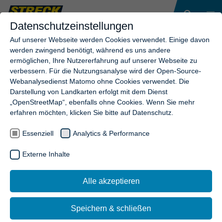
Datenschutzeinstellungen
Auf unserer Webseite werden Cookies verwendet. Einige davon
werden zwingend benötigt, während es uns andere
ermöglichen, Ihre Nutzererfahrung auf unserer Webseite zu
ÜBERSICHT UNSERER BLÄTTER-
verbessern. Für die Nutzungsanalyse wird der Open-Source-
KATALOGE
Webanalysedienst Matomo ohne Cookies verwendet. Die
Darstellung von Landkarten erfolgt mit dem Dienst
„OpenStreetMap“, ebenfalls ohne Cookies. Wenn Sie mehr
erfahren möchten, klicken Sie bitte auf Datenschutz.
Essenziell
Analytics & Performance
Externe Inhalte
KONTAKT
Alle akzeptieren
Streck Transport AG
Industriestrasse 30
Speichern & schließen
CH-4313 Möhlin