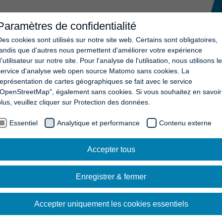
Paramètres de confidentialité
ONS
L'ENTREPRISE
ACTUALITÉS
CARRIÈRE
CONTA
Des cookies sont utilisés sur notre site web. Certains sont obligatoires,
tandis que d'autres nous permettent d'améliorer votre expérience
'utilisateur sur notre site. Pour l'analyse de l'utilisation, nous utilisons le
service d'analyse web open source Matomo sans cookies. La
représentation de cartes géographiques se fait avec le service
À LA NEWSLETTER TE
"OpenStreetMap", également sans cookies. Si vous souhaitez en savoir
plus, veuillez cliquer sur Protection des données.
Essentiel
Analytique et performance
Contenu externe
 portez à la Streck Transport AG.
Accepter tous
Enregistrer & fermer
Accepter uniquement les cookies essentiels