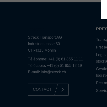
PRES
Contact
Streck Transport AG
Transp
Industriestrasse 30
Fret a
CH-4313 Möhlin
Logist
Téléphone: +41 (0) 61 855 11 11
stock
Télécopie: +41 (0) 61 855 12 19
Gestio
E-mail:
info@streck.ch
logist
Fret m
CONTACT
Servi