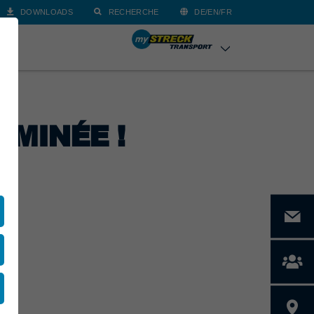
DOWNLOADS
RECHERCHE
DE/EN/FR
CT
RMINÉE !