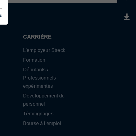
s
CARRIÈRE
L'employeur Streck
Formation
Débutants /
Professionnels
expérimentés
Developpement du
personnel
Témoignages
Bourse à l'emploi