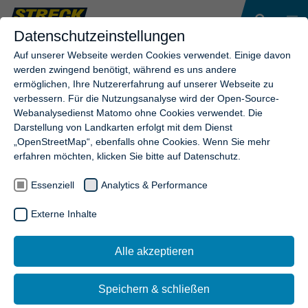
Datenschutzeinstellungen
Auf unserer Webseite werden Cookies verwendet. Einige davon
werden zwingend benötigt, während es uns andere
ermöglichen, Ihre Nutzererfahrung auf unserer Webseite zu
NEWSLETTER-ANMELDUNG
verbessern. Für die Nutzungsanalyse wird der Open-Source-
ABGESCHLOSSEN!
Webanalysedienst Matomo ohne Cookies verwendet. Die
Darstellung von Landkarten erfolgt mit dem Dienst
„OpenStreetMap“, ebenfalls ohne Cookies. Wenn Sie mehr
Herzlichen Dank für Ihr Interesse an der Streck Transport
erfahren möchten, klicken Sie bitte auf Datenschutz.
AG.
Essenziell
Analytics & Performance
WEITER ZUR STARTSEITE
Externe Inhalte
Alle akzeptieren
Speichern & schließen