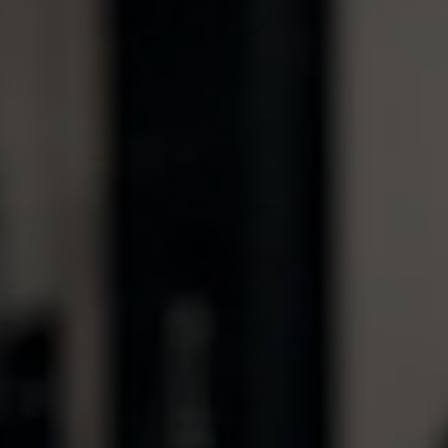
erkennen zu können.
Name
staticfilecache
Anbieter
TYPO3 CMS
Laufzeit
Sitzung
Wird von der Drittanbieter TYPO3-
Extension "staticfilecache" verwendet. Mit
Hilfe des Cookies wird der Login-Status
Zweck
eines TYPO3-Benutzers gespeichert und
entsprechend der statische Cache aktiviert
bzw. deaktiviert.
Name
be_lastLoginProvider
Anbieter
TYPO3 CMS