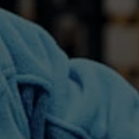
Laufzeit
90 Tage
Wird von TYPO3 verwendet. Das Cookie
enthält den Key des verwendeten TYPO3-
Zweck
Backend-Login-Providers (nur für
Administratoren relevant).