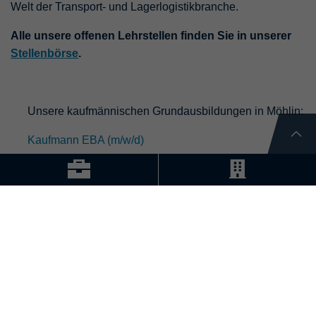
Welt der Transport- und Lagerlogistikbranche.
Alle unsere offenen Lehrstellen finden Sie in unserer
Stellenbörse
.
Unsere kaufmännischen Grundausbildungen in Möhlin:
Kaufmann EBA (m/w/d)
Kaufmann EFZ (m/w/d)
Kaufmann EFZ mit integrierter Berufsmaturität (m/w/d)
Unsere kaufmännischen Grundausbildungen in
Pfungen:
Kaufmann EFZ (m/w/d)
Unsere branchenspezifischen Grundausbildungen in