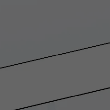
Wird von TYPO3 verwendet. Das Cookie
enthält den Key des verwendeten TYPO3-
Zweck
Backend-Login-Providers (nur für
Administratoren relevant).