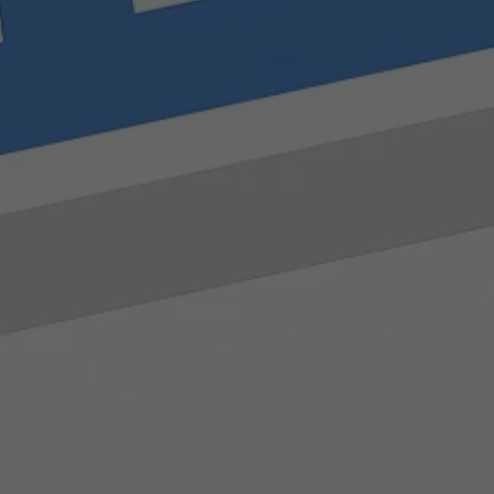
Name
staticfilecache
Anbieter
TYPO3 CMS
Laufzeit
Sitzung
Wird von der Drittanbieter TYPO3-
Extension "staticfilecache" verwendet. Mit
Hilfe des Cookies wird der Login-Status
Zweck
eines TYPO3-Benutzers gespeichert und
entsprechend der statische Cache aktiviert
bzw. deaktiviert.
Name
be_lastLoginProvider
Anbieter
TYPO3 CMS
Laufzeit
90 Tage