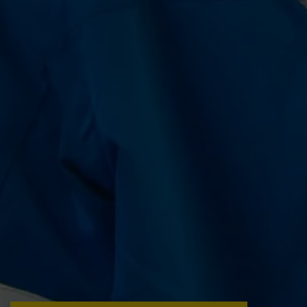
erkennen zu können.
Name
staticfilecache
Anbieter
TYPO3 CMS
Laufzeit
Sitzung
Wird von der Drittanbieter TYPO3-
Extension "staticfilecache" verwendet. Mit
Hilfe des Cookies wird der Login-Status
Zweck
eines TYPO3-Benutzers gespeichert und
entsprechend der statische Cache aktiviert
bzw. deaktiviert.
Name
be_lastLoginProvider
Anbieter
TYPO3 CMS