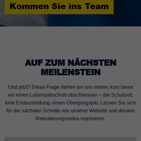
Kommen Sie ins Team
Laufzeit
90 Tage
Wird von TYPO3 verwendet. Das Cookie
enthält den Key des verwendeten TYPO3-
Zweck
Backend-Login-Providers (nur für
Administratoren relevant).
AUF ZUM NÄCHSTEN
MEILENSTEIN
Und jetzt? Diese Frage stellen wir uns immer, kurz bevor
wir einen Lebensabschnitt abschliessen – die Schulzeit,
eine Erstausbildung, einen Übergangsjob. Lassen Sie sich
für die nächsten Schritte von unserer Website und diesem
Rekrutierungsvideo inspirieren.