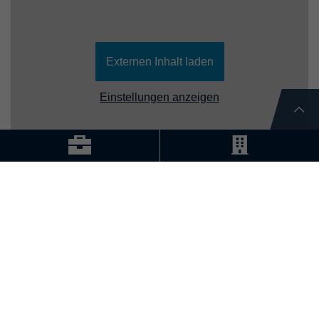
Externen Inhalt laden
Einstellungen anzeigen
KONTAKT
Streck Transport AG
Industriestrasse 30
CH-4313 Möhlin