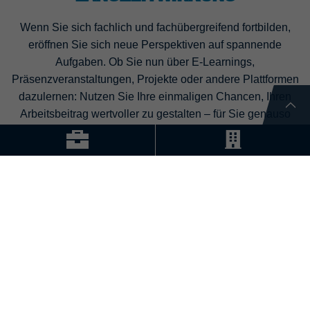
Wenn Sie sich fachlich und fachübergreifend fortbilden,
eröffnen Sie sich neue Perspektiven auf spannende
Aufgaben. Ob Sie nun über E-Learnings,
Präsenzveranstaltungen, Projekte oder andere Plattformen
dazulernen: Nutzen Sie Ihre einmaligen Chancen, Ihren
Arbeitsbeitrag wertvoller zu gestalten – für Sie genauso
wie für uns.
KONTAKT
Streck Transport AG
Industriestrasse 30
CH-4313 Möhlin