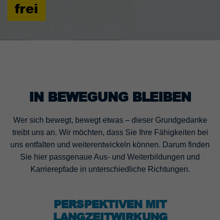
frei
Laufzeit
90 Tage
Wird von TYPO3 verwendet. Das Cookie
enthält den Key des verwendeten TYPO3-
Zweck
Backend-Login-Providers (nur für
Administratoren relevant).
IN BEWEGUNG BLEIBEN
Wer sich bewegt, bewegt etwas – dieser Grundgedanke
treibt uns an. Wir möchten, dass Sie Ihre Fähigkeiten bei
uns entfalten und weiterentwickeln können. Darum finden
Sie hier passgenaue Aus- und Weiterbildungen und
Karrierepfade in unterschiedliche Richtungen.
PERSPEKTIVEN MIT
LANGZEITWIRKUNG