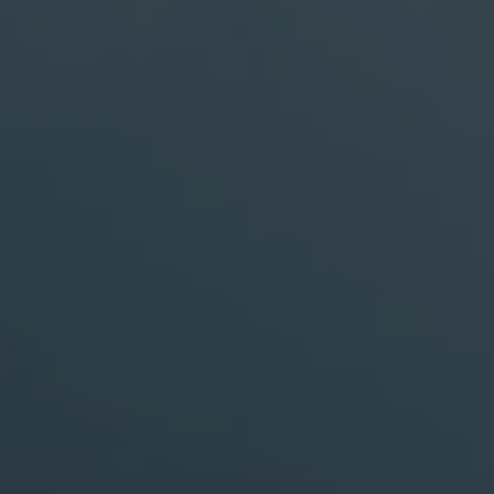
erkennen zu können.
Name
staticfilecache
Anbieter
TYPO3 CMS
Laufzeit
Sitzung
Wird von der Drittanbieter TYPO3-
Extension "staticfilecache" verwendet. Mit
Hilfe des Cookies wird der Login-Status
Zweck
eines TYPO3-Benutzers gespeichert und
entsprechend der statische Cache aktiviert
bzw. deaktiviert.
Name
be_lastLoginProvider
Anbieter
TYPO3 CMS