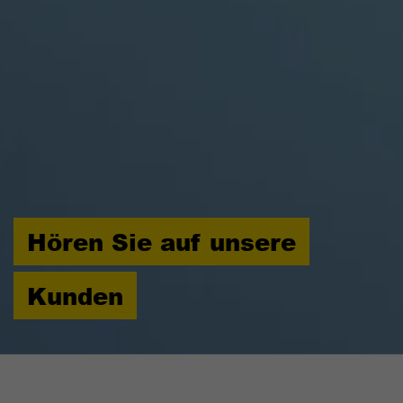
Laufzeit
90 Tage
Wird von TYPO3 verwendet. Das Cookie
enthält den Key des verwendeten TYPO3-
Zweck
Backend-Login-Providers (nur für
Administratoren relevant).
Hören Sie auf unsere
Kunden