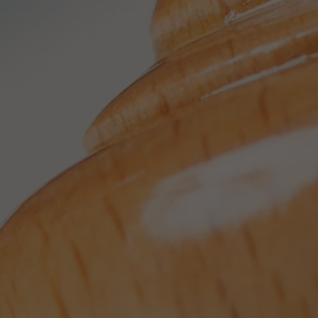
erkennen zu können.
Name
staticfilecache
Anbieter
TYPO3 CMS
Laufzeit
Sitzung
Wird von der Drittanbieter TYPO3-
Extension "staticfilecache" verwendet. Mit
Hilfe des Cookies wird der Login-Status
Zweck
eines TYPO3-Benutzers gespeichert und
entsprechend der statische Cache aktiviert
bzw. deaktiviert.
Name
be_lastLoginProvider
Anbieter
TYPO3 CMS