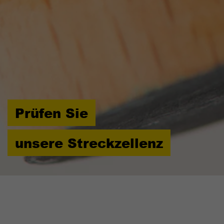
Laufzeit
90 Tage
Wird von TYPO3 verwendet. Das Cookie
enthält den Key des verwendeten TYPO3-
Zweck
Backend-Login-Providers (nur für
Administratoren relevant).
Prüfen Sie
unsere Streckzellenz