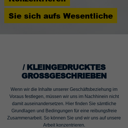
Laufzeit
90 Tage
Sie sich aufs Wesentliche
Wird von TYPO3 verwendet. Das Cookie
enthält den Key des verwendeten TYPO3-
Zweck
Backend-Login-Providers (nur für
Administratoren relevant).
/ KLEINGEDRUCKTES
GROSSGESCHRIEBEN
Wenn wir die Inhalte unserer Geschäftsbeziehung im
Voraus festlegen, müssen wir uns im Nachhinein nicht
damit auseinandersetzen. Hier finden Sie sämtliche
Grundlagen und Bedingungen für eine reibungsfreie
Zusammenarbeit. So können Sie und wir uns auf unsere
Arbeit konzentrieren.