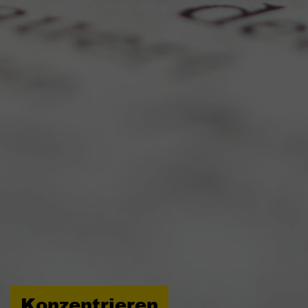
erkennen zu können.
Name
staticfilecache
Anbieter
TYPO3 CMS
Laufzeit
Sitzung
Wird von der Drittanbieter TYPO3-
Extension "staticfilecache" verwendet. Mit
Hilfe des Cookies wird der Login-Status
Zweck
eines TYPO3-Benutzers gespeichert und
entsprechend der statische Cache aktiviert
bzw. deaktiviert.
Name
be_lastLoginProvider
Anbieter
TYPO3 CMS
Konzentrieren