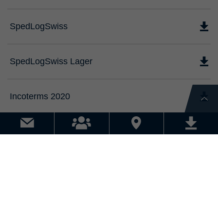
SpedLogSwiss
SpedLogSwiss Lager
Incoterms 2020
Postsendungen Schweiz
KONTAKT