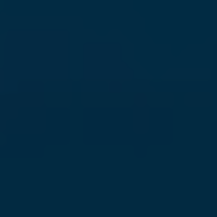
erkennen zu können.
Name
staticfilecache
Anbieter
TYPO3 CMS
Laufzeit
Sitzung
Wird von der Drittanbieter TYPO3-
Extension "staticfilecache" verwendet. Mit
Hilfe des Cookies wird der Login-Status
Zweck
eines TYPO3-Benutzers gespeichert und
entsprechend der statische Cache aktiviert
bzw. deaktiviert.
Name
be_lastLoginProvider
Anbieter
TYPO3 CMS