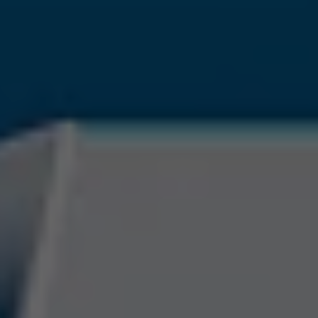
Laufzeit
90 Tage
Wird von TYPO3 verwendet. Das Cookie
enthält den Key des verwendeten TYPO3-
Zweck
Backend-Login-Providers (nur für
Administratoren relevant).