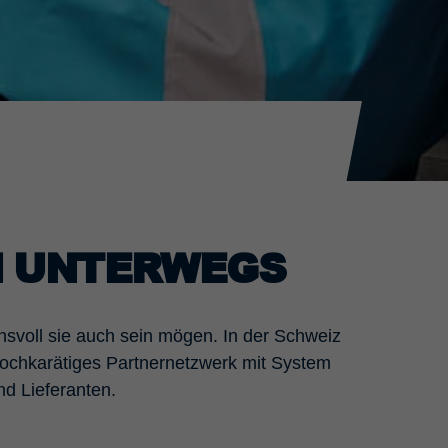
H UNTERWEGS
hsvoll sie auch sein mögen. In der Schweiz
hochkarätiges Partnernetzwerk mit System
d Lieferanten.