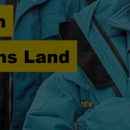
Wird von TYPO3 verwendet. Mit Hilfe des
n
Laufzeit
179 Tage
Zweck
Cookies wird ein TYPO3 Frontend Benutzer
eindeutig bestimmt.
Versucht, die Benutzerbandbreite auf Seiten mit
Zweck
integrierten YouTube-Videos zu schätzen.
Name
PHPSESSID
uns Land
Name
YSC
Anbieter
TYPO3 CMS
Anbieter
YouTube
Laufzeit
Sitzung
Laufzeit
Sitzung
Wird von der TYPO3 CMS verwendet. Mit Hilfe
des Cookies wird der aktuelle Session-Name für
Registriert eine eindeutige ID, um Statistiken der
Zweck
den jeweiligen Benutzer gespeichert. Dieser
Zweck
Videos von YouTube, die der Benutzer gesehen
Session-Cookie wird verwendet, um den
hat, zu behalten.
Benutzer wieder erkennen zu können.
Name
staticfilecache