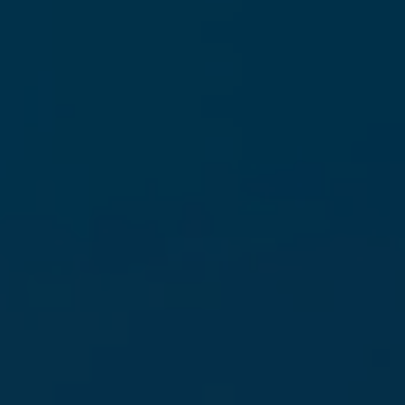
erkennen zu können.
Name
staticfilecache
Anbieter
TYPO3 CMS
Laufzeit
Sitzung
Wird von der Drittanbieter TYPO3-
Extension "staticfilecache" verwendet. Mit
Hilfe des Cookies wird der Login-Status
Zweck
eines TYPO3-Benutzers gespeichert und
entsprechend der statische Cache aktiviert
bzw. deaktiviert.
Name
be_lastLoginProvider
Anbieter
TYPO3 CMS