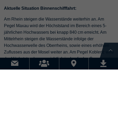
Aktuelle Situation Binnenschifffahrt:
Am Rhein steigen die Wasserstände weiterhin an. Am
Pegel Maxau wird der Höchststand im Bereich eines 5-
jährlichen Hochwassers bei knapp 840 cm erreicht. Am
Mittelrhein steigen die Wasserstände infolge der
Hochwasserwelle des Oberrheins, sowie eines erhöhten
Zuflusses aus der Mosel weiter an. Am Pegel Koblenz wird
der Höchststand voraussichtlich im Laufe des Samstags im
Bereich eines 2-jährlichen Hochwassers bei etwa 600 cm
erwartet.
An allen Pegeln am Mittelrhein ist die
Schifffahrts-Hochwassermarke I, an den Pegeln Maxau
und Speyer bereits Schifffahrts-Hochwassermarke II
überschritten
.
Aktuell muss davon ausgegangen werden, dass die
Schifffahrt immer wieder, teils vorübergehend, komplett
eingestellt werden muss. Bereits in dieser Woche wurden