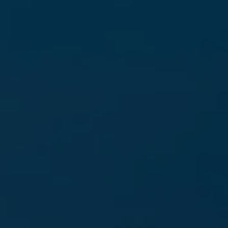
Laufzeit
90 Tage
Wird von TYPO3 verwendet. Das Cookie
enthält den Key des verwendeten TYPO3-
Zweck
Backend-Login-Providers (nur für
Administratoren relevant).