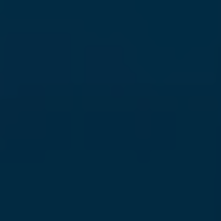
Provider
TYPO3 CMS
Duration
Session
Used by the third-party TYPO3 extension
"staticfilecache". With the help of the
Purpose
cookie, the login status of a TYPO3 user is
saved and the static cache is activated or
deactivated accordingly.
Name
be_lastLoginProvider
Provider
TYPO3 CMS
Duration
90 days
Wird von TYPO3 verwendet. Das Cookie
enthält den Key des verwendeten TYPO3-
Purpose
Backend-Login-Providers (nur für
Administratoren relevant).