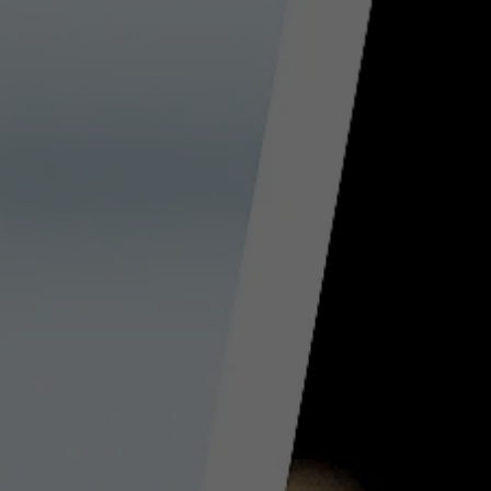
erkennen zu können.
Name
staticfilecache
Anbieter
TYPO3 CMS
Laufzeit
Sitzung
Wird von der Drittanbieter TYPO3-
Extension "staticfilecache" verwendet. Mit
Hilfe des Cookies wird der Login-Status
Zweck
eines TYPO3-Benutzers gespeichert und
entsprechend der statische Cache aktiviert
bzw. deaktiviert.
Name
be_lastLoginProvider
Anbieter
TYPO3 CMS