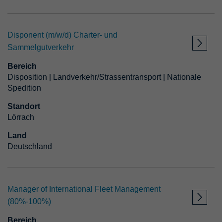
Bereich
Disponent (m/w/d) Charter- und
Beschäftigungsart
Sammelgutverkehr
Bereich
Einstieg als
Disposition | Landverkehr/Strassentransport | Nationale
Spedition
FILTER ANWENDEN
Standort
Lörrach
Land
FILTER ZURÜCKSETZEN
Deutschland
Manager of International Fleet Management
(80%-100%)
Bereich