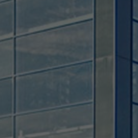
Provider
TYPO3 CMS
Duration
Session
Used by the third-party TYPO3 extension
"staticfilecache". With the help of the
Purpose
cookie, the login status of a TYPO3 user is
saved and the static cache is activated or
deactivated accordingly.
Name
be_lastLoginProvider
Provider
TYPO3 CMS
Duration
90 days
Wird von TYPO3 verwendet. Das Cookie
enthält den Key des verwendeten TYPO3-
Purpose
Backend-Login-Providers (nur für
Administratoren relevant).