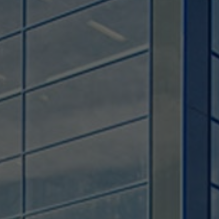
Used by TYPO3. With the help of the
Duration
179 days
Purpose
cookie, a TYPO3 frontend user is uniquely
identified.
Attempts to estimate user bandwidth on
Purpose
pages with integrated YouTube videos.
Name
PHPSESSID
Name
YSC
Provider
TYPO3 CMS
Provider
YouTube
Duration
Session
Duration
Sitzung
Used by the TYPO3 CMS. The cookie is
used to save the current session name for
Registriert eine eindeutige ID, um
Purpose
the respective user. This session cookie is
Purpose
Statistiken der Videos von YouTube, die
used to be able to recognise the user
der Benutzer gesehen hat, zu behalten.
again.
Name
staticfilecache