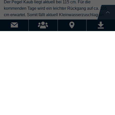
Der Pegel Kaub liegt aktuell bei 115 cm. Für die
kommenden Tage wird ein leichter Rückgang auf ca. 105
cm erwartet. Somit fällt aktuell Kleinwasserzuschlag an.
Zuschläge:
Für das 2. Quartal 2026 gilt der Bunkerzuschlag auf Stufe
23. Für nationale LKW-Transporte in der Schweiz wird im
Mai ein Treibstoffzuschlag von +5 % berechnet. Für
Deutschland gilt im 2. Quartal der TTFS-Zuschlag gemäss
Index 8. Zusätzlich wird seit dem 16.03.2026 ein
Emergency-Zuschlag von EUR 25 pro transportiertem
Container erhoben. All diese Änderungen müssen wir
unserem Pricing berücksichtigen.
Wichtiger Hinweis:
Bitte berücksichtigen Sie die aktuelle Lage bei Ihrer
Versandplanung. Verlässliche Aussagen zu Laufzeiten und
Kosten sind derzeit nur eingeschränkt möglich. Die
Situation ist weiterhin als höhere Gewalt einzustufen.