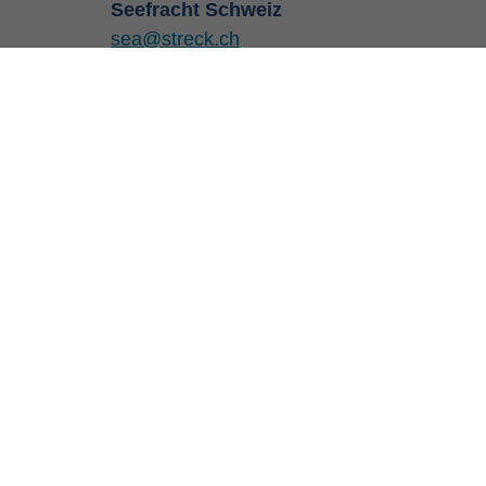
Seefracht Schweiz
sea@streck.ch
Tel. +41 61 / 855 14 17
SERV
KONTAKT
Road t
Streck Transport AG
Industriestrasse 30
Air fre
CH-4313 Möhlin
Wareh
Telefon: +41 (0) 61 855 11 11
Suppl
Telefax: +41 (0) 61 855 12 19
mana
E-Mail:
info@streck.ch
Sea fr