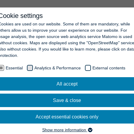
Cookie settings
COMPANY
NEWS
CAREERS
CONTACT
Cookies are used on our website. Some of them are mandatory, while
others allow us to improve your user experience on our website. For
usage analysis, the open source web analytics service Matomo is used
without cookies. Maps are displayed using the "OpenStreetMap" service
also without cookies. If you would like to learn more, please click on dat
protection.
Essential
Analytics & Performance
External contents
All accept
Save & close
Accept essential cookies only
Show more information
Essential