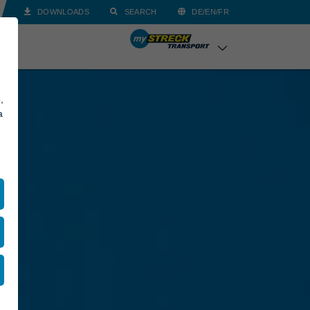
DOWNLOADS
SEARCH
DE/EN/FR
,
a