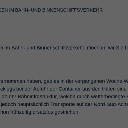
Used by the third-party TYPO3 extension
"staticfilecache". With the help of the cookie, the
EN IM BAHN- UND BINNENSCHIFFSVERKEHR
Purpose
login status of a TYPO3 user is saved and the
static cache is activated or deactivated
accordingly.
Name
be_lastLoginProvider
ion im Bahn- und Binnenschiffsverkehr, möchten wir Sie 
Provider
TYPO3 CMS
Duration
90 days
n vernommen haben, gab es in der vergangenen Woche W
Wird von TYPO3 verwendet. Das Cookie enthält
cklogs bei der Abfuhr der Container aus den Häfen sind 
den Key des verwendeten TYPO3-Backend-
Purpose
Login-Providers (nur für Administratoren
n der Bahninfrastruktur, welche durch wetterbedingte 
relevant).
fft jedoch hauptsächlich Transporte auf der Nord-Süd-A
on frühzeitig ersatzlos gestrichen.