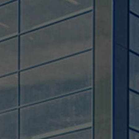
Used by TYPO3. With the help of the
Duration
179 days
Purpose
cookie, a TYPO3 frontend user is uniquely
identified.
Attempts to estimate user bandwidth on
Purpose
pages with integrated YouTube videos.
Name
PHPSESSID
Name
YSC
Provider
TYPO3 CMS
Provider
YouTube
Duration
Session
Duration
Sitzung
Used by the TYPO3 CMS. The cookie is
used to save the current session name for
Registriert eine eindeutige ID, um
Purpose
the respective user. This session cookie is
Purpose
Statistiken der Videos von YouTube, die
used to be able to recognise the user
der Benutzer gesehen hat, zu behalten.
again.
Name
staticfilecache