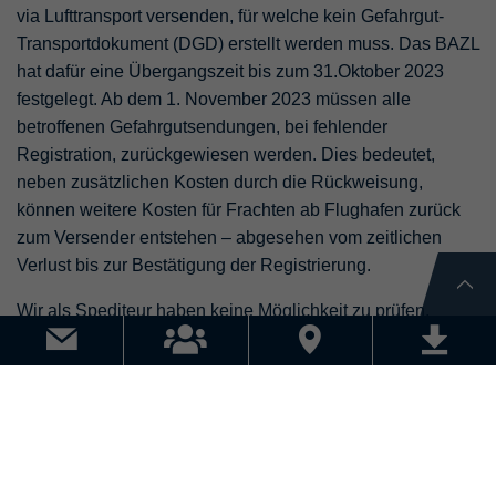
via Lufttransport versenden, für welche kein Gefahrgut-
Transportdokument (DGD) erstellt werden muss. Das BAZL
hat dafür eine Übergangszeit bis zum 31.Oktober 2023
festgelegt. Ab dem 1. November 2023 müssen alle
betroffenen Gefahrgutsendungen, bei fehlender
Registration, zurückgewiesen werden. Dies bedeutet,
neben zusätzlichen Kosten durch die Rückweisung,
können weitere Kosten für Frachten ab Flughafen zurück
zum Versender entstehen – abgesehen vom zeitlichen
Verlust bis zur Bestätigung der Registrierung.
Wir als Spediteur haben keine Möglichkeit zu prüfen,
welche Firmen hier registriert sind. Um Verzögerungen und
Mehrkosten durch Rückweisungen mangels Registrierung
zu vermeiden, bitten wir unsere Gefahrgut-Versender um
eine entsprechende Bestätigung Ihrer Deklaration. Das
entsprechende
Bestätigungsformular
stellen wir Ihnen
gerne zur Verfügung.