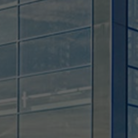
Provider
TYPO3 CMS
Duration
Session
Used by the third-party TYPO3 extension
"staticfilecache". With the help of the
Purpose
cookie, the login status of a TYPO3 user is
saved and the static cache is activated or
deactivated accordingly.
Name
be_lastLoginProvider
Provider
TYPO3 CMS
Duration
90 days
Wird von TYPO3 verwendet. Das Cookie
enthält den Key des verwendeten TYPO3-
Purpose
Backend-Login-Providers (nur für
Administratoren relevant).