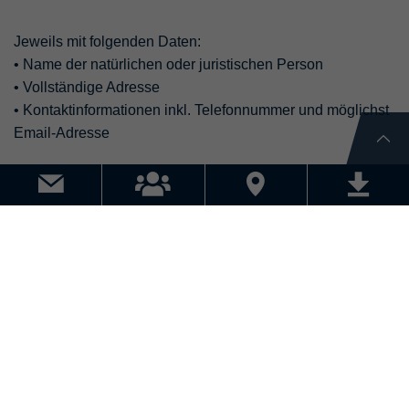
Jeweils mit folgenden Daten:
• Name der natürlichen oder juristischen Person
• Vollständige Adresse
• Kontaktinformationen inkl. Telefonnummer und möglichst
Email-Adresse
Detaillierte Warenbeschreibung:
Damit wir diese gemäss den Vorgaben der EU im AWB
eintragen können.
EU-Guidance für akzeptable Warenbeschreibungen
________________________________________
Fehlende oder unvollständige Angaben können zu
Verzögerungen oder sogar zur Nichtannahme der
Sendung führen. Allfällige Folgekosten würden in einem
solchen Fall zu Lasten der Ware gehen.
________________________________________
Ihr To-do: