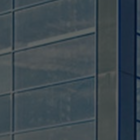
Provider
TYPO3 CMS
Duration
Session
Used by the third-party TYPO3 extension
"staticfilecache". With the help of the
Purpose
cookie, the login status of a TYPO3 user is
saved and the static cache is activated or
deactivated accordingly.
Name
be_lastLoginProvider
Provider
TYPO3 CMS
Duration
90 days
Wird von TYPO3 verwendet. Das Cookie
enthält den Key des verwendeten TYPO3-
Purpose
Backend-Login-Providers (nur für
Administratoren relevant).