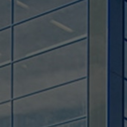
Used by TYPO3. With the help of the
Duration
179 days
Purpose
cookie, a TYPO3 frontend user is uniquely
identified.
Attempts to estimate user bandwidth on
Purpose
pages with integrated YouTube videos.
Name
PHPSESSID
Name
YSC
Provider
TYPO3 CMS
Provider
YouTube
Duration
Session
Duration
Sitzung
Used by the TYPO3 CMS. The cookie is
used to save the current session name for
Registriert eine eindeutige ID, um
Purpose
the respective user. This session cookie is
Purpose
Statistiken der Videos von YouTube, die
used to be able to recognise the user
der Benutzer gesehen hat, zu behalten.
again.
Name
staticfilecache