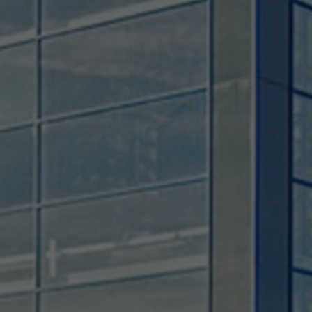
Provider
TYPO3 CMS
Duration
Session
Used by the third-party TYPO3 extension
"staticfilecache". With the help of the
Purpose
cookie, the login status of a TYPO3 user is
saved and the static cache is activated or
deactivated accordingly.
Name
be_lastLoginProvider
Provider
TYPO3 CMS
Duration
90 days
Wird von TYPO3 verwendet. Das Cookie
enthält den Key des verwendeten TYPO3-
Purpose
Backend-Login-Providers (nur für
Administratoren relevant).