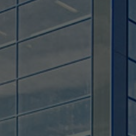
Used by TYPO3. With the help of the
Duration
179 days
Purpose
cookie, a TYPO3 frontend user is uniquely
identified.
Attempts to estimate user bandwidth on
Purpose
pages with integrated YouTube videos.
Name
PHPSESSID
Name
YSC
Provider
TYPO3 CMS
Provider
YouTube
Duration
Session
Duration
Sitzung
Used by the TYPO3 CMS. The cookie is
used to save the current session name for
Registriert eine eindeutige ID, um
Purpose
the respective user. This session cookie is
Purpose
Statistiken der Videos von YouTube, die
used to be able to recognise the user
der Benutzer gesehen hat, zu behalten.
again.
Name
staticfilecache