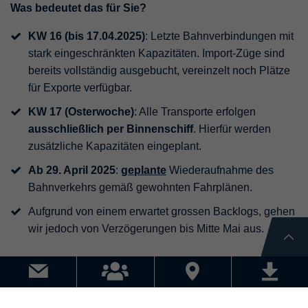
Was bedeutet das für Sie?
KW 16 (bis 17.04.2025)
: Letzte Bahnverbindungen mit
stark eingeschränkten Kapazitäten. Import-Züge sind
bereits vollständig ausgebucht, vereinzelt noch Plätze
für Exporte verfügbar.
KW 17 (Osterwoche)
: Alle Transporte erfolgen
ausschließlich per Binnenschiff
. Hierfür werden
zusätzliche Kapazitäten eingeplant.
Ab 29. April 2025
:
geplante
Wiederaufnahme des
Bahnverkehrs gemäß gewohnten Fahrplänen.
Aufgrund von einem erwartet grossen Backlogs, gehen
wir jedoch von Verzögerungen bis Mitte Mai aus.
Wichtig:
Buchungen im Zeitraum der Sperrung werden