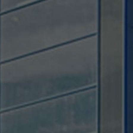
Provider
TYPO3 CMS
Duration
Session
Used by the third-party TYPO3 extension
"staticfilecache". With the help of the
Purpose
cookie, the login status of a TYPO3 user is
saved and the static cache is activated or
deactivated accordingly.
Name
be_lastLoginProvider
Provider
TYPO3 CMS
Duration
90 days
Wird von TYPO3 verwendet. Das Cookie
enthält den Key des verwendeten TYPO3-
Purpose
Backend-Login-Providers (nur für
Administratoren relevant).