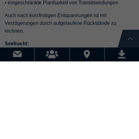
• eingeschränkte Planbarkeit von Transitsendungen
Auch nach kurzfristigen Entspannungen ist mit
Verzögerungen durch aufgelaufene Rückstände zu
rechnen.
Seefracht:
Die Sicherheitslage wirkt sich weiterhin erheblich auf
zentrale maritime Handelsrouten aus. Besonders betroffen
sind:
• die Straße von Hormuz
• der Persische/Arabische Golf
• der Golf von Oman
• der Golf von Aden
• das Rote Meer
• Teile des östlichen Mittelmeers
Zusätzlich bleibt der Suezkanal weiterhin nur
eingeschränkt bzw. unter erhöhten Sicherheitsauflagen