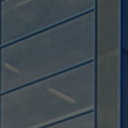
Used by TYPO3. With the help of the
Duration
179 days
Purpose
cookie, a TYPO3 frontend user is uniquely
identified.
Attempts to estimate user bandwidth on
Purpose
pages with integrated YouTube videos.
Name
PHPSESSID
Name
YSC
Provider
TYPO3 CMS
Provider
YouTube
Duration
Session
Duration
Sitzung
Used by the TYPO3 CMS. The cookie is
used to save the current session name for
Registriert eine eindeutige ID, um
Purpose
the respective user. This session cookie is
Purpose
Statistiken der Videos von YouTube, die
used to be able to recognise the user
der Benutzer gesehen hat, zu behalten.
again.
Name
staticfilecache